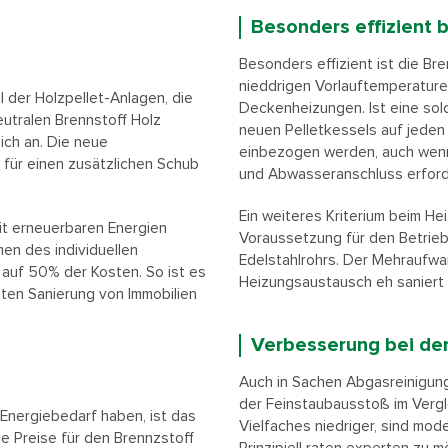
Besonders effizient 
Besonders effizient ist die Br
nieddrigen Vorlauftemperatur
l der Holzpellet-Anlagen, die
Deckenheizungen. Ist eine sol
tralen Brennstoff Holz
neuen Pelletkessels auf jeden 
ich an. Die neue
einbezogen werden, auch wenn 
 für einen zusätzlichen Schub
und Abwasseranschluss erford
Ein weiteres Kriterium beim He
it erneuerbaren Energien
Voraussetzung für den Betrieb
en des individuellen
Edelstahlrohrs. Der Mehraufwan
 auf 50% der Kosten. So ist es
Heizungsaustausch eh saniert
nten Sanierung von Immobilien
Verbesserung bei de
Auch in Sachen Abgasreinigung
der Feinstaubausstoß im Vergl
 Energiebedarf haben, ist das
Vielfaches niedriger, sind mo
e Preise für den Brennzstoff