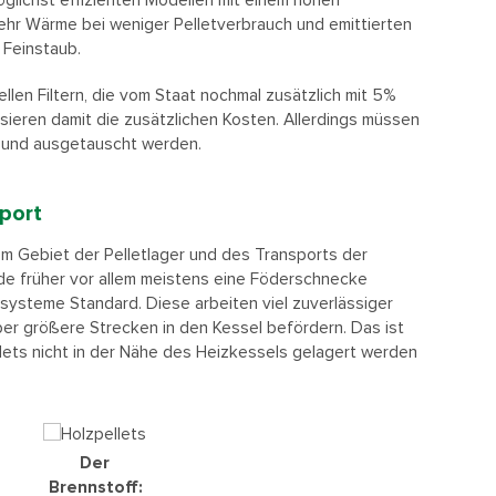
möglichst effizienten Modellen mit einem hohen
hr Wärme bei weniger Pelletverbrauch und emittierten
 Feinstaub.
ellen Filtern, die vom Staat nochmal zusätzlich mit 5%
eren damit die zusätzlichen Kosten. Allerdings müssen
t und ausgetauscht werden.
sport
em Gebiet der Pelletlager und des Transports der
rde früher vor allem meistens eine Föderschnecke
gsysteme Standard. Diese arbeiten viel zuverlässiger
ber größere Strecken in den Kessel befördern. Das ist
llets nicht in der Nähe des Heizkessels gelagert werden
Der
Brennstoff: