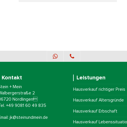
Whatsapp
Telefon
Kontakt
Leistungen
Stein + Mein
Hausverkauf richtiger Preis
Walbergerstraße 2
86720 Nördlingen
Hausverkauf Altersgründe
Tel. +49 9081 60 49 835
Hausverkauf Erbschaft
Email: jk@steinundmein.de
Hausverkauf Lebenssituati