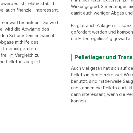
Prinzipiell raten experten zu 
ewerbes ist, relativ stabild
Wirkungsgrad. Sie erzeugen me
el auch finanziell interessant.
damit auch weniger Abgas und
Brennwerttechnik an. Die wird
Es gibt auch Anlagen mit spezi
bei wird die Abwärme des
gefördert werden und kompensi
 den Schornstein entweicht.
die Filter regelmäßig gewarte
Abgase mithilfe des
rt der mitgeführte
rei. Im Vergleich zu
Pelletlager und Tran
ne Pelletheizung mit
Auch viel getan hat sich auf d
Pellets in den Heizkessel. Wu
benutzt, sind mittlerweile Sau
und können die Pellets auch ü
dann interessant, wenn die Pe
können.